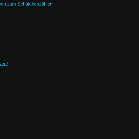
sch zum Schäfchenzählen
,
er?