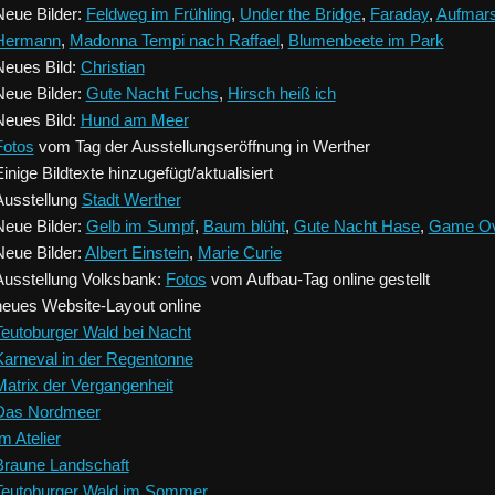
Neue Bilder:
Feldweg im Frühling
,
Under the Bridge
,
Faraday
,
Aufmar
Hermann
,
Madonna Tempi nach Raffael
,
Blumenbeete im Park
Neues Bild:
Christian
Neue Bilder:
Gute Nacht Fuchs
,
Hirsch heiß ich
Neues Bild:
Hund am Meer
Fotos
vom Tag der Ausstellungseröffnung in Werther
inige Bildtexte hinzugefügt/aktualisiert
Ausstellung
Stadt Werther
Neue Bilder:
Gelb im Sumpf
,
Baum blüht
,
Gute Nacht Hase
,
Game Ov
Neue Bilder:
Albert Einstein
,
Marie Curie
Ausstellung Volksbank:
Fotos
vom Aufbau-Tag online gestellt
neues Website-Layout online
Teutoburger Wald bei Nacht
Karneval in der Regentonne
Matrix der Vergangenheit
Das Nordmeer
m Atelier
Braune Landschaft
Teutoburger Wald im Sommer