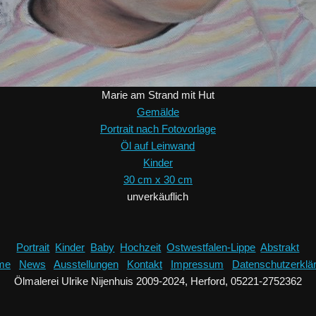
Marie am Strand mit Hut
Gemälde
Portrait nach Fotovorlage
Öl auf Leinwand
Kinder
30 cm x 30 cm
unverkäuflich
Portrait
Kinder
Baby
Hochzeit
Ostwestfalen-Lippe
Abstrakt
me
News
Ausstellungen
Kontakt
Impressum
Datenschutzerklä
Ölmalerei Ulrike Nijenhuis
2009-2024
,
Herford, 05221-2752362