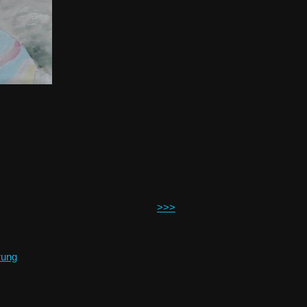
>>>
rung